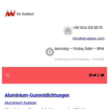
Zum
Inhalt
springen
+90 534 031 9575
info@slrrubber.com
Monday – Friday 9AM – 6PM
Saturday and Sunday – CLOSED
Facebook
Twitter
Twitch
YouTube
Aluminium-Gummidichtungen
Aluminium Rubber