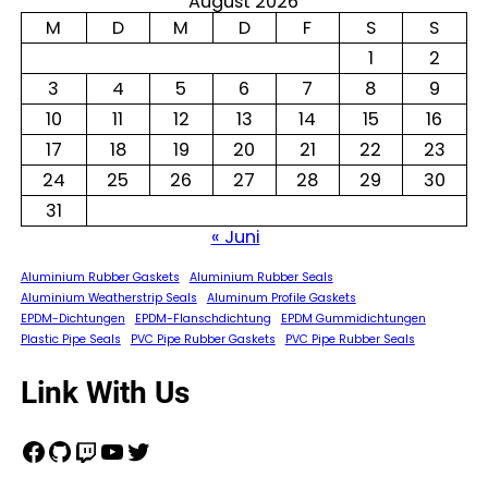
August 2026
M
D
M
D
F
S
S
1
2
3
4
5
6
7
8
9
10
11
12
13
14
15
16
17
18
19
20
21
22
23
24
25
26
27
28
29
30
31
« Juni
Aluminium Rubber Gaskets
Aluminium Rubber Seals
Aluminium Weatherstrip Seals
Aluminum Profile Gaskets
EPDM-Dichtungen
EPDM-Flanschdichtung
EPDM Gummidichtungen
Plastic Pipe Seals
PVC Pipe Rubber Gaskets
PVC Pipe Rubber Seals
Link With Us
Facebook
GitHub
Twitch
YouTube
Twitter